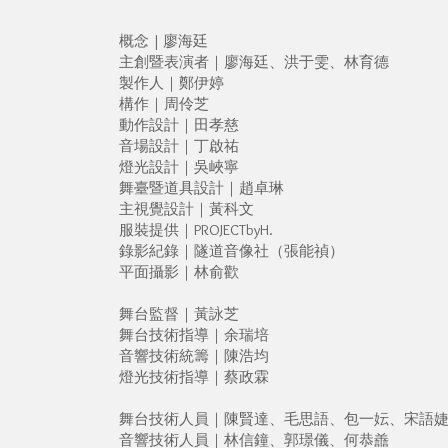
概念 | 廖海廷
主創暨表演者｜廖海廷、洪于雯、林育德
製作人｜鄭伊婷
構作｜周伶芝
動作設計｜田孝慈
音場設計｜丁啟祐
燈光設計｜吳峽寧
舞臺暨道具設計｜趙卓琳
主視覺設計｜黃科文
服裝提供｜PROJECTbyH.
錄影紀錄｜隧道音像社（張能禎）
平面攝影｜林俞歡
舞台監督｜黃詠芝
舞台技術指導｜余瑞培
音響技術統籌｜陳浩均
燈光技術指導｜蔡政霖
舞台技術人員｜陳賢達、毛思語、包一妘、宋語
音響技術人員｜林信鐘、郭璟儀、何恭譱