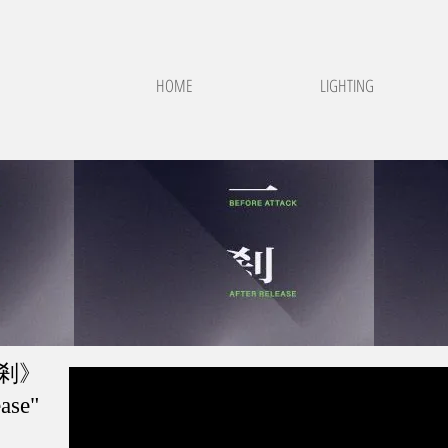
HOME
LIGHTING
剎》
ase"